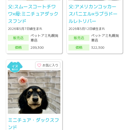
父:スムースコートチワ
父:アメリカンコッカー
ワ×母:ミニチュアダック
スパニエル×ラブラドー
スフンド
ルレトリバー
2026年5月7日頃生まれ
2026年5月12日頃生まれ
ペットアミ札幌発
ペットアミ札幌発
販売店
販売店
寒店
寒店
289,300
322,300
価格
価格
お気に入り
ミニチュア・ダックスフ
ンド