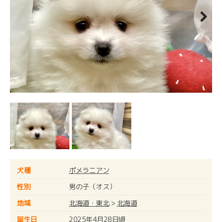
Next
犬種
ポメラニアン
性別
男の子（オス）
地域
北海道・東北
>
北海道
誕生日
2025年4月28日頃