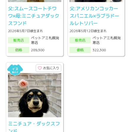
父:スムースコートチワ
父:アメリカンコッカー
ワ×母:ミニチュアダック
スパニエル×ラブラドー
スフンド
ルレトリバー
2026年5月7日頃生まれ
2026年5月12日頃生まれ
ペットアミ札幌発
ペットアミ札幌発
販売店
販売店
寒店
寒店
289,300
322,300
価格
価格
お気に入り
ミニチュア・ダックスフ
ンド