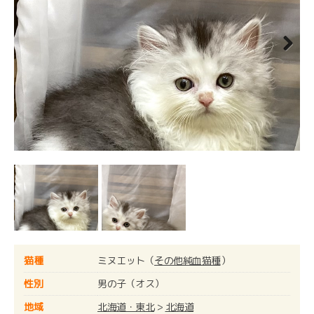
Next
猫種
ミヌエット（
その他純血猫種
）
性別
男の子（オス）
地域
北海道・東北
>
北海道