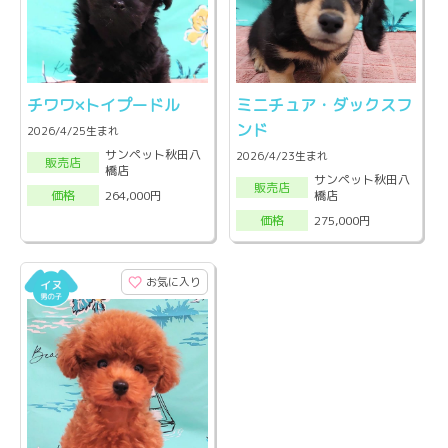
チワワ×トイプードル
ミニチュア・ダックスフ
ンド
2026/4/25生まれ
サンペット秋田八
2026/4/23生まれ
販売店
橋店
サンペット秋田八
販売店
橋店
264,000円
価格
275,000円
価格
お気に入り