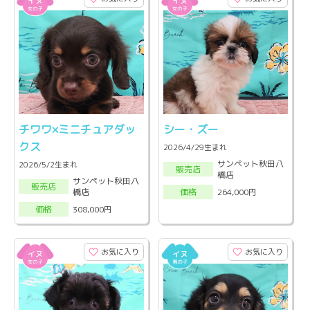
チワワ×ミニチュアダッ
シー・ズー
クス
2026/4/29生まれ
サンペット秋田八
2026/5/2生まれ
販売店
橋店
サンペット秋田八
販売店
橋店
264,000円
価格
308,000円
価格
お気に入り
お気に入り