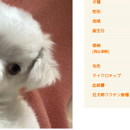
犬種
性別
地域
誕生日
価格
[税込価格]
毛色
マイクロチップ
血統書
狂犬病
ワクチン接種