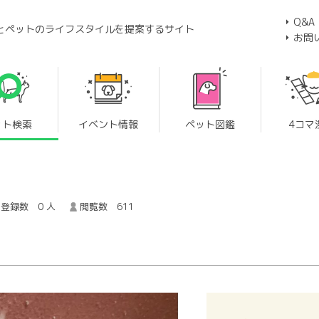
Q&A
とペットのライフスタイルを提案するサイト
お問
ット検索
イベント情報
ペット図鑑
4コマ
登録数 0 人
閲覧数 611