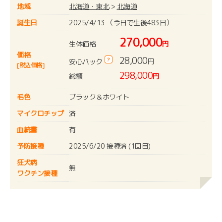
地域
北海道・東北
>
北海道
誕生日
2025/4/13 （今日で生後483日）
270,000
生体価格
円
価格
28,000
?
円
安心パック
[税込価格]
298,000
総額
円
毛色
ブラック＆ホワイト
マイクロチップ
済
血統書
有
予防接種
2025/6/20 接種済 (1回目)
狂犬病
無
ワクチン接種