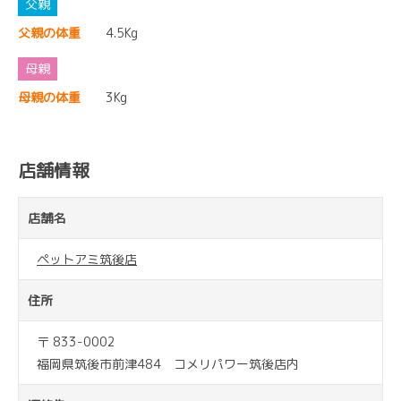
父親の体重
4.5Kg
母親の体重
3Kg
店舗情報
店舗名
ペットアミ筑後店
住所
〒 833-0002
福岡県筑後市前津484 コメリパワー筑後店内