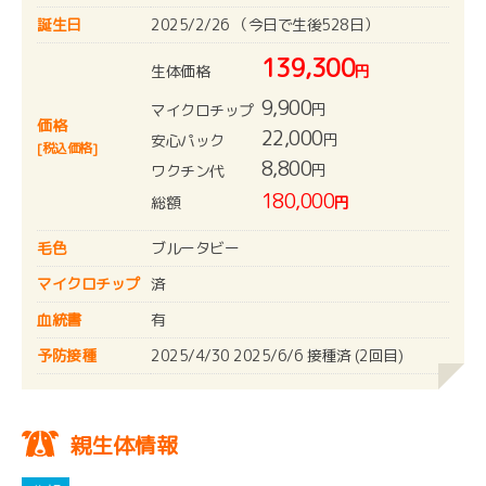
誕生日
2025/2/26 （今日で生後528日）
139,300
生体価格
円
9,900
円
マイクロチップ
価格
22,000
円
安心パック
[税込価格]
8,800
円
ワクチン代
180,000
総額
円
毛色
ブルータビー
マイクロチップ
済
血統書
有
予防接種
2025/4/30 2025/6/6 接種済 (2回目)
親生体情報