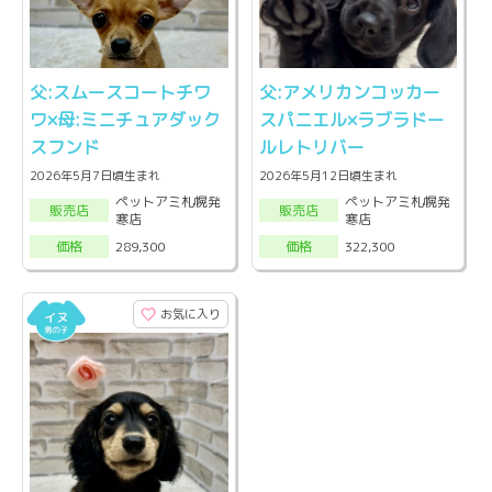
父:スムースコートチワ
父:アメリカンコッカー
ワ×母:ミニチュアダック
スパニエル×ラブラドー
スフンド
ルレトリバー
2026年5月7日頃生まれ
2026年5月12日頃生まれ
ペットアミ札幌発
ペットアミ札幌発
販売店
販売店
寒店
寒店
289,300
322,300
価格
価格
お気に入り