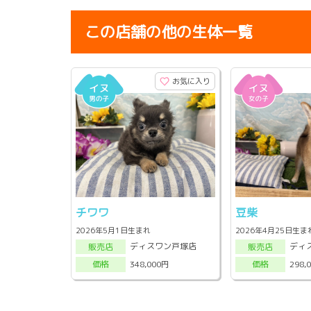
この店舗の他の生体一覧
お気に入り
チワワ
豆柴
2026年5月1日生まれ
2026年4月25日生ま
ディスワン戸塚店
ディ
販売店
販売店
348,000円
298,
価格
価格