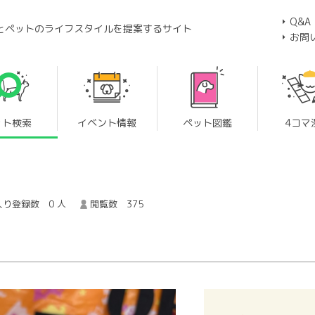
Q&A
とペットのライフスタイルを提案するサイト
お問
ット検索
イベント情報
ペット図鑑
4コマ
り登録数 0 人
閲覧数 375