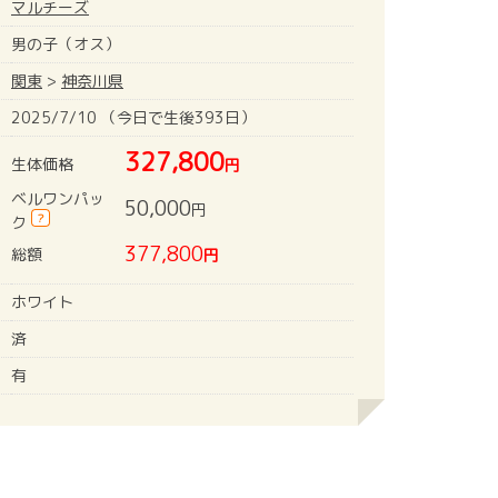
マルチーズ
男の子（オス）
関東
>
神奈川県
2025/7/10 （今日で生後393日）
327,800
生体価格
円
ベルワンパッ
50,000
円
?
ク
377,800
総額
円
ホワイト
済
有