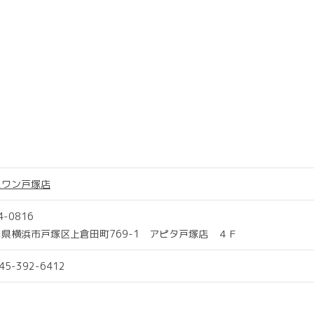
スワン戸塚店
4-0816
県横浜市戸塚区上倉田町769-1 アピタ戸塚店 ４Ｆ
045-392-6412