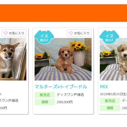
お気に入り
お気に入り
マルチーズ×トイプードル
MIX
れ
2026年5月25日
ディスワン戸塚店
販売店
スワン戸塚店
デ
販売店
288,000円
価格
000円
28
価格