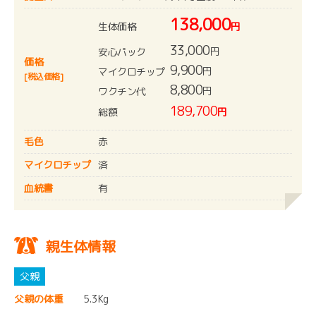
138,000
生体価格
円
33,000
円
安心パック
価格
9,900
円
マイクロチップ
[税込価格]
8,800
円
ワクチン代
189,700
総額
円
毛色
赤
マイクロチップ
済
血統書
有
親生体情報
父親の体重
5.3Kg