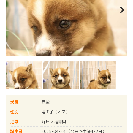
Next
犬種
豆柴
性別
男の子（オス）
地域
九州
>
福岡県
誕生日
2025/04/24 （今日で生後472日）