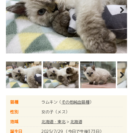
Next
Next
猫種
ラムキン（
その他純血猫種
）
性別
女の子（メス）
地域
北海道・東北
>
北海道
誕生日
2025/7/29 （今日で生後373日）