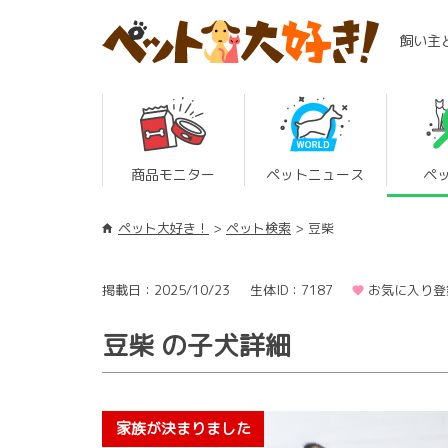
飼い主
商品モニター
ペットニュース
ペ
ペット大好き！
ペット検索
豆柴
掲載日：2025/10/23
生体ID：7187
お気に入り登
豆柴 の子犬詳細