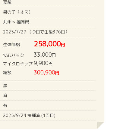
豆柴
男の子（オス）
九州
>
福岡県
2025/7/27 （今日で生後376日）
258,000
生体価格
円
33,000
円
安心パック
9,900
円
マイクロチップ
300,900
総額
円
黒
済
有
2025/9/24 接種済 (1回目)