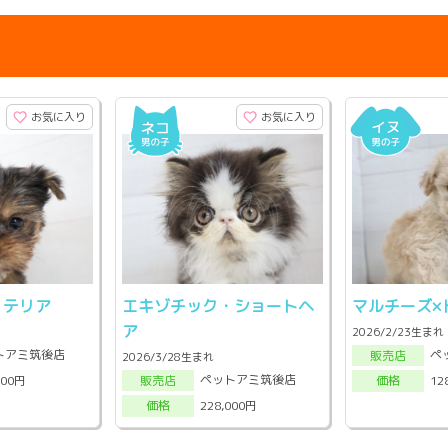
お気に入り
お気に入り
・テリア
エキゾチック・ショートヘ
マルチーズ×
ア
2026/2/23生まれ
トアミ筑後店
ペ
販売店
2026/3/28生まれ
ペットアミ筑後店
000円
12
販売店
価格
228,000円
価格