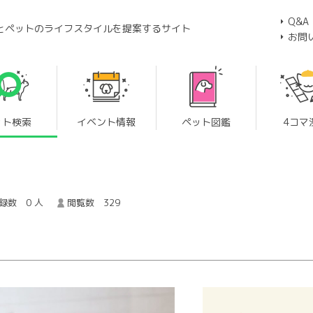
Q&A
とペットのライフスタイルを提案するサイト
お問
ット検索
イベント情報
ペット図鑑
4コマ
録数 0 人
閲覧数 329