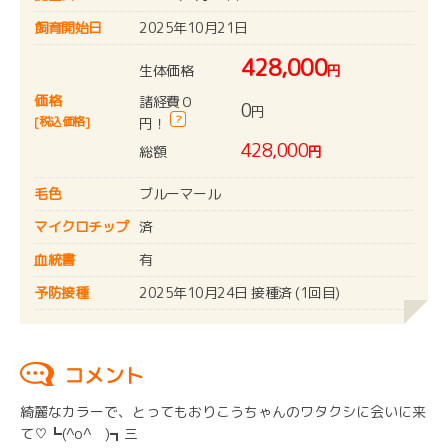
飼育開始日
2025年10月21日
428,000
生体価格
円
価格
諸経費０
0
円
?
[税込価格]
円！
428,000
総額
円
毛色
ブルーマール
マイクロチップ
済
血統書
有
予防接種
2025年10月24日 接種済 (1回目)
コメント
綺麗なカラーで、とってもおりこうちゃんのワタクシに会いに来
て♡┗(^o^ )┓三