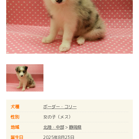
犬種
ボーダー・コリー
性別
女の子（メス）
地域
北陸・中部
>
静岡県
誕生日
2025年8月23日