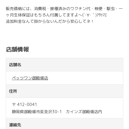
販売価格には、消費税・接種済みのワクチン代・検便・駆虫・一
ヶ月生体保証はもちろん付属してますよ～(´･∀･｀)ｱﾀﾘﾏｴ
追加料金なんて掛からないんだから安心してネ！
店舗情報
店舗名
ペッツワン御殿場店
住所
〒 412-0041
静岡県御殿場市茱萸沢30-1 カインズ御殿場店内
連絡先