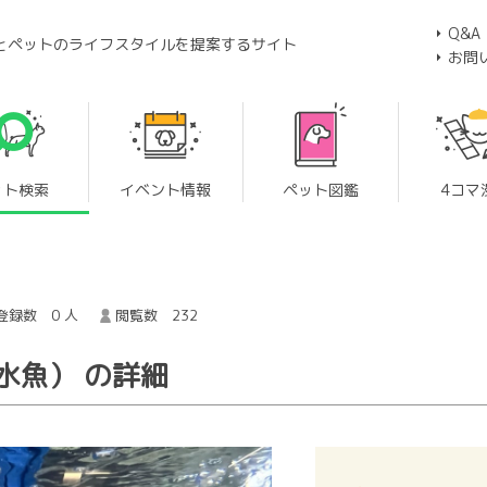
Q&A
とペットのライフスタイルを提案するサイト
お問
ット検索
イベント情報
ペット図鑑
4コマ
登録数 0 人
閲覧数 232
水魚） の詳細