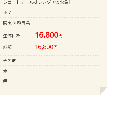
ショートテールオランダ（
淡水魚
）
不明
関東
>
群馬県
16,800
生体価格
円
16,800
総額
円
その他
未
無