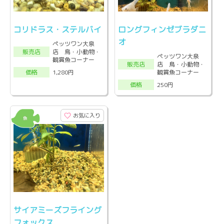
コリドラス・ステルバイ
ロングフィンゼブラダニ
オ
ペッツワン大泉
店 鳥・小動物・
販売店
ペッツワン大泉
観賞魚コーナー
店 鳥・小動物・
販売店
観賞魚コーナー
1,280円
価格
250円
価格
お気に入り
サイアミーズフライング
フォックス