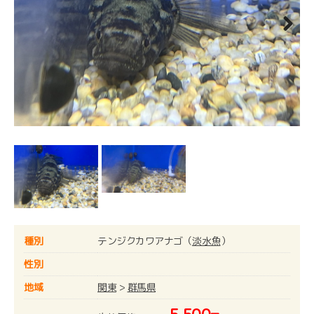
Next
種別
テンジクカワアナゴ（
淡水魚
）
性別
地域
関東
>
群馬県