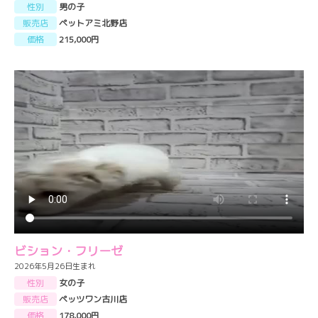
性別
男の子
販売店
ペットアミ北野店
価格
215,000円
ビション・フリーゼ
2026年5月26日生まれ
性別
女の子
販売店
ペッツワン古川店
価格
178,000円