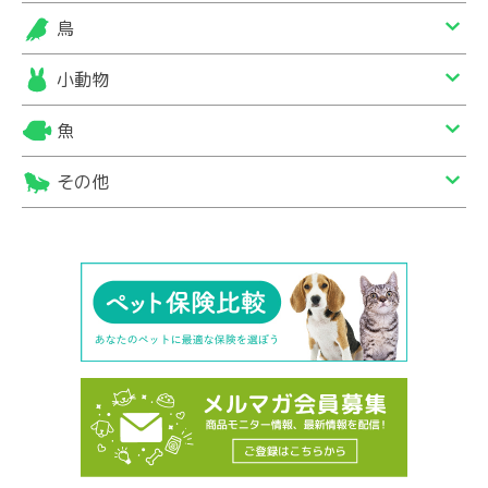
鳥
小動物
魚
その他