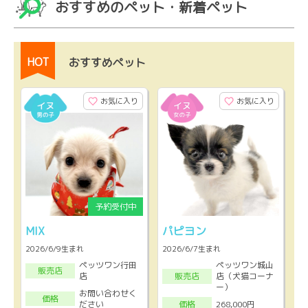
おすすめのペット・新着ペット
HOT
おすすめペット
お気に入り
お気に入り
MIX
パピヨン
2026/6/9生まれ
2026/6/7生まれ
ペッツワン行田
ペッツワン城山
販売店
店
店（犬猫コーナ
販売店
ー）
お問い合わせく
価格
ださい
268,000円
価格