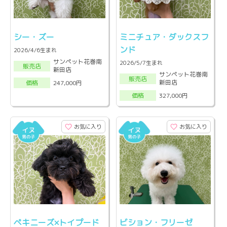
シー・ズー
ミニチュア・ダックスフ
ンド
2026/4/6生まれ
サンペット花巻南
2026/5/7生まれ
販売店
新田店
サンペット花巻南
販売店
新田店
247,000円
価格
327,000円
価格
お気に入り
お気に入り
ペキニーズ×トイプード
ビション・フリーゼ