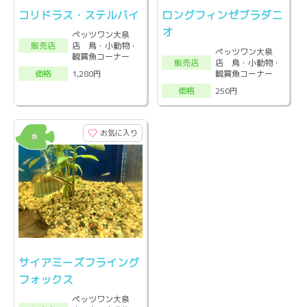
コリドラス・ステルバイ
ロングフィンゼブラダニ
オ
ペッツワン大泉
店 鳥・小動物・
販売店
ペッツワン大泉
観賞魚コーナー
店 鳥・小動物・
販売店
観賞魚コーナー
1,280円
価格
250円
価格
お気に入り
サイアミーズフライング
フォックス
ペッツワン大泉