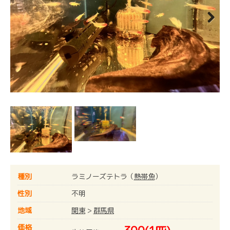
Next
種別
ラミノーズテトラ（
熱帯魚
）
性別
不明
地域
関東
>
群馬県
価格