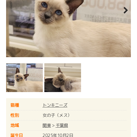
Next
猫種
トンキニーズ
性別
女の子（メス）
地域
関東
>
千葉県
誕生日
2025年10月2日