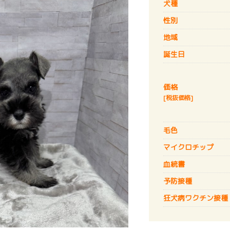
犬種
性別
地域
誕生日
価格
[税抜価格]
毛色
マイクロチップ
血統書
予防接種
狂犬病
ワクチン接種