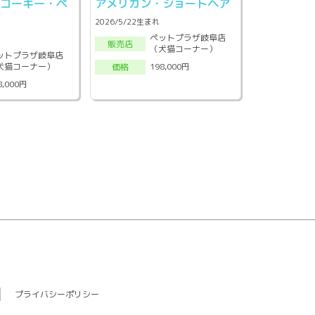
・コーギー・ペ
アメリカン・ショートヘア
2026/5/22生まれ
ペットプラザ岐阜店
販売店
（犬猫コーナー）
ットプラザ岐阜店
犬猫コーナー）
198,000円
価格
8,000円
プライバシーポリシー