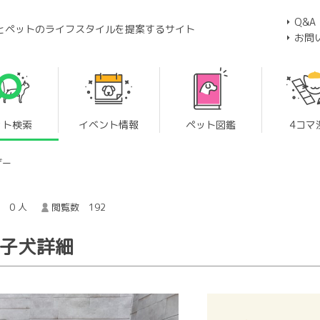
Q&A
とペットのライフスタイルを提案するサイト
お問
ット検索
イベント情報
ペット図鑑
4コマ
ザー
 0 人
閲覧数 192
の子犬詳細