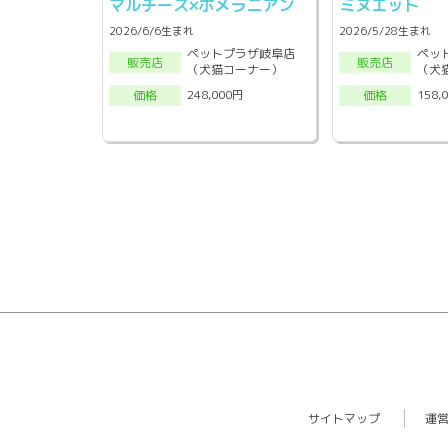
マルチーズ×ポメラニアン
ミヌエット
2026/6/6生まれ
2026/5/28生まれ
ペットプラザ岐阜店
ペッ
販売店
販売店
（犬猫コーナー）
（犬
248,000円
158,
価格
価格
サイトマップ
運