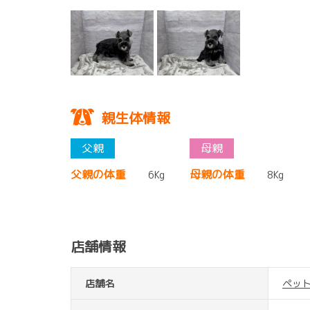
親生体情報
父親の体重
母親の体重
6Kg
8Kg
店舗情報
店舗名
ペッ