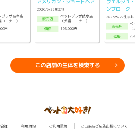
アメリカン・ショートヘア
ウェルシュ
ンブローク
2026/5/22生まれ
トプラザ岐阜店
ペットプラザ岐阜店
2026/5/27生まれ
販売店
猫コーナー）
（犬猫コーナー）
ペ
販売店
（
000円
198,000円
価格
25
価格
この店舗の生体を検索する
営会社
利用規約
ご利用環境
ご出展及び広告出稿について