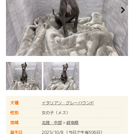
Next
犬種
イタリアン・グレーハウンド
性別
女の子（メス）
地域
北陸・中部
>
岐阜県
誕生日
2025/10/8 （今日で生後306日）