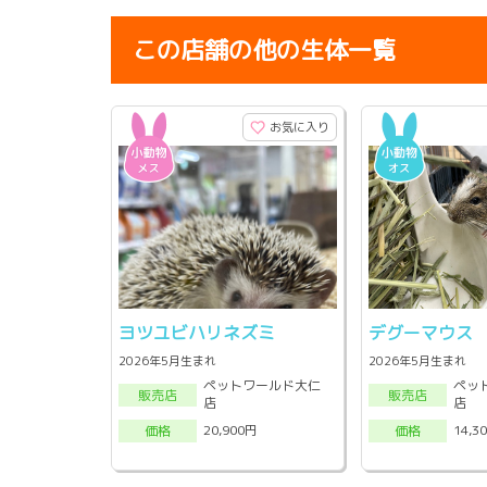
この店舗の他の生体一覧
お気に入り
ヨツユビハリネズミ
デグーマウス
2026年5月生まれ
2026年5月生まれ
ペットワールド大仁
ペッ
販売店
販売店
店
店
20,900円
14,3
価格
価格