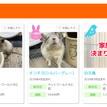
お気に入り
お気に入り
チンチラ(シルバーグレー)
白文鳥
2026年4月生まれ
2026年3月生まれ
トワールド大仁
ペットワールド大仁
ペ
販売店
販売店
店
店
00円
59,400円
7,
価格
価格