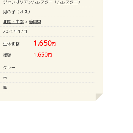
ジャンガリアンハムスター（
ハムスター
）
男の子（オス）
北陸・中部
>
静岡県
2025年12月
1,650
生体価格
円
1,650
総額
円
グレー
未
無