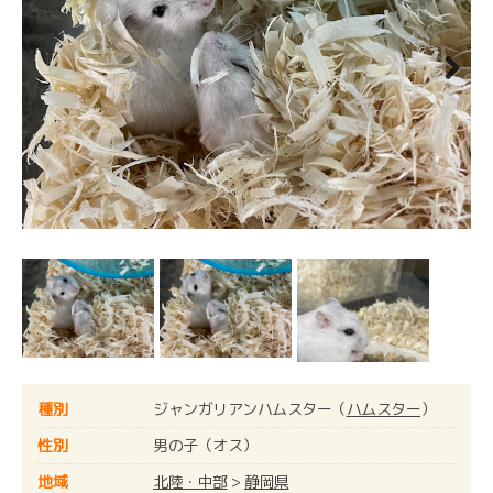
Next
種別
ジャンガリアンハムスター（
ハムスター
）
性別
男の子（オス）
地域
北陸・中部
>
静岡県