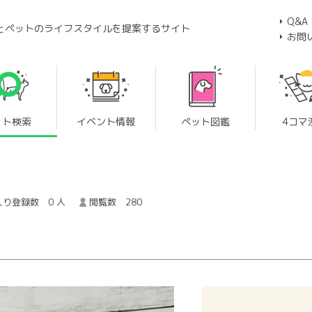
Q&A
とペットのライフスタイルを提案するサイト
お問
ット検索
イベント情報
ペット図鑑
4コマ
り登録数 0 人
閲覧数 280