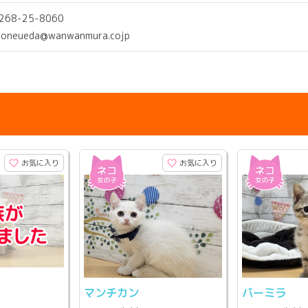
0268-25-8060
poneueda@wanwanmura.cojp
お気に入り
お気に入り
マンチカン
バーミラ