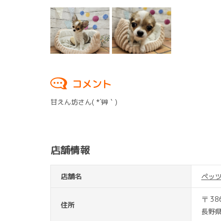
コメント
甘えん坊さん( *´艸｀)
店舗情報
店舗名
ペッ
〒 38
住所
長野県