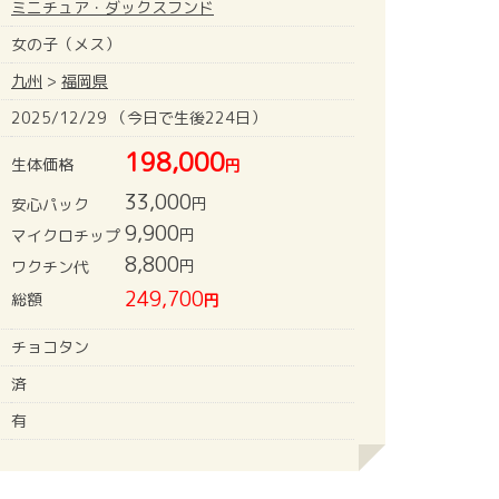
ミニチュア・ダックスフンド
女の子（メス）
九州
>
福岡県
2025/12/29 （今日で生後224日）
198,000
生体価格
円
33,000
円
安心パック
9,900
円
マイクロチップ
8,800
円
ワクチン代
249,700
総額
円
チョコタン
済
有