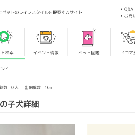
Q&A
とペットのライフスタイルを提案するサイト
お問
ット検索
イベント情報
ペット図鑑
4コマ
フンド
録数 0 人
閲覧数 165
 の子犬詳細