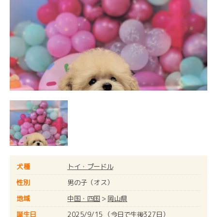
犬種
トイ・プードル
性別
男の子（オス）
地域
中国・四国
>
岡山県
誕生日
2025/9/15 （今日で生後327日）