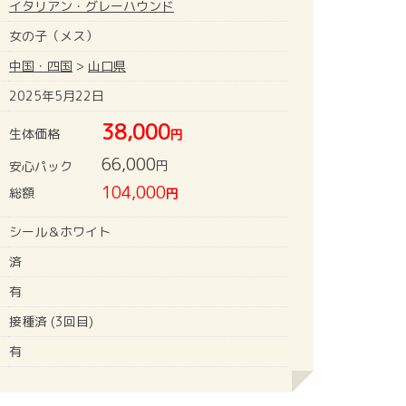
イタリアン・グレーハウンド
女の子（メス）
中国・四国
>
山口県
2025年5月22日
38,000
生体価格
円
66,000
円
安心パック
104,000
総額
円
シール＆ホワイト
済
有
接種済 (3回目)
有