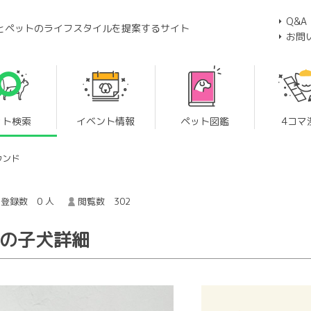
Q&A
とペットのライフスタイルを提案するサイト
お問
ット検索
イベント情報
ペット図鑑
4コマ
ウンド
登録数 0 人
閲覧数 302
 の子犬詳細