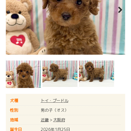
Next
犬種
トイ・プードル
性別
男の子（オス）
地域
近畿
>
大阪府
誕生日
2026年1月25日