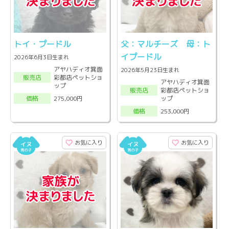
トイ・プードル
父：マルチーズ 母：ト
イプードル
2026年6月3日生まれ
アヤハディオ箕面
2026年5月23日生まれ
彩都店ペットショ
販売店
アヤハディオ箕面
ップ
彩都店ペットショ
販売店
ップ
275,000円
価格
253,000円
価格
お気に入り
お気に入り