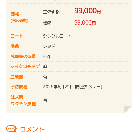
99,000
生体価格
円
価格
[税込価格]
99,000
総額
円
コート
シングルコート
毛色
レッド
成熟時の体重
4Kg
マイクロチップ
済
血統書
有
予防接種
2026年6月29日 接種済 (3回目)
狂犬病
有
ワクチン接種
コメント