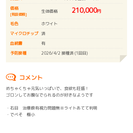
価格
210,000
生体価格
円
[税抜価格]
毛色
ホワイト
マイクロチップ
済
血統書
有
予防接種
2026/4/2 接種済 (1回目)
コメント
めちゃくちゃ元気いっぱいで、食欲も旺盛！
ゴロンしてお腹なでられるのが好きなようです
・右目 治療痕有視力問題無※ライトあてて判明
・でべそ 極小