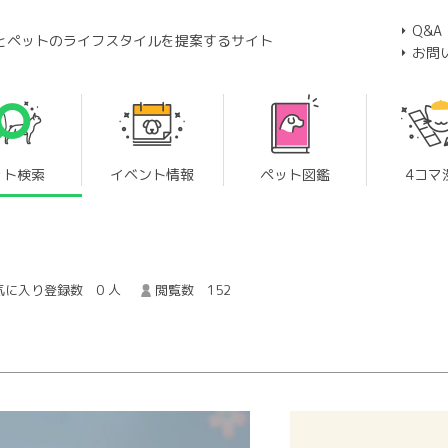
Q&A
とペットのライフスタイルを提案するサイト
お問
ット検索
イベント情報
ペット図鑑
4コマ
気に入り登録数 0 人
閲覧数 152