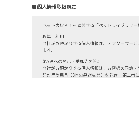
■個人情報取扱規定
ペット大好き！を運営する「ペットライブラリー
収集・利用
当社がお預かりする個人情報は、アフターサービ
ます。
第3者への開示・委託先の管理
当社がお預かりする個人情報は、お客様の同意・
託を行う場合（DMの発送など）を除き、第三者
また、業務の委託を行う場合には、業務委託先と
情報管理
当社がお預かりする氏名、住所、電話番号等の個
また、お預かりする個人情報の開示、訂正、利用
教育・改善
社員に対する教育を実施するほか、個人情報に関
ます。