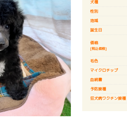
犬種
性別
地域
誕生日
価格
[税込価格]
毛色
マイクロチップ
血統書
予防接種
狂犬病
ワクチン接種