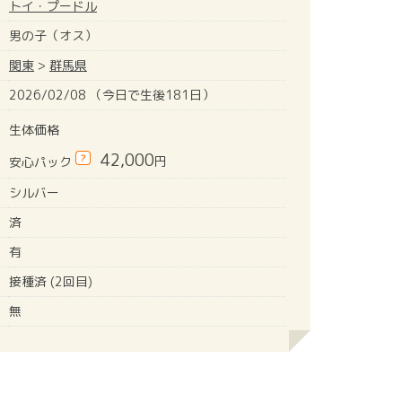
トイ・プードル
男の子（オス）
関東
>
群馬県
2026/02/08 （今日で生後181日）
生体価格
42,000
?
円
安心パック
シルバー
済
有
接種済 (2回目)
無