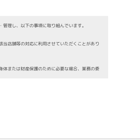
・管理し、以下の事項に取り組んでいます。
該当店舗等の対応に利用させていただくことがあり
身体または財産保護のために必要な場合、業務の委
の紛失、破壊、漏洩等などの危険防止に努めます。
情報に関する法令を遵守し、継続した見直しを図り