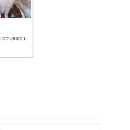
ン
れ
ィスワン高崎矢中