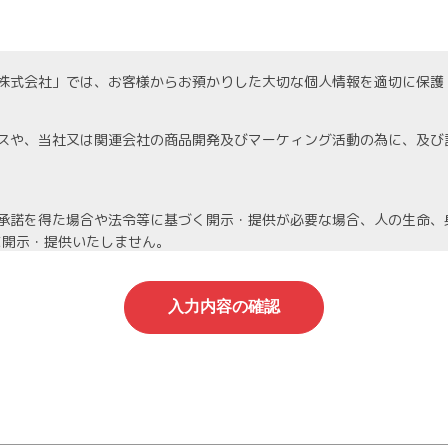
株式会社」では、お客様からお預かりした大切な個人情報を適切に保護
スや、当社又は関連会社の商品開発及びマーケィング活動の為に、及び
承諾を得た場合や法令等に基づく開示・提供が必要な場合、人の生命、
に開示・提供いたしません。
機密保持契約を締結し、厳重な管理を義務付けます。
人情報は当社が責任を持って管理し、個人情報への不正アクセスや情報
停止等を希望される場合は、速やかに対応いたします。
わる管理責任者を置き、適切に管理を行い、その保護に努めます。個人