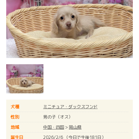
犬種
ミニチュア・ダックスフンド
性別
男の子（オス）
地域
中国・四国
>
岡山県
誕生日
2026/2/6 （今日で生後181日）