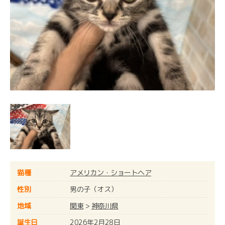
猫種
アメリカン・ショートヘア
性別
男の子（オス）
地域
関東
>
神奈川県
誕生日
2026年2月28日