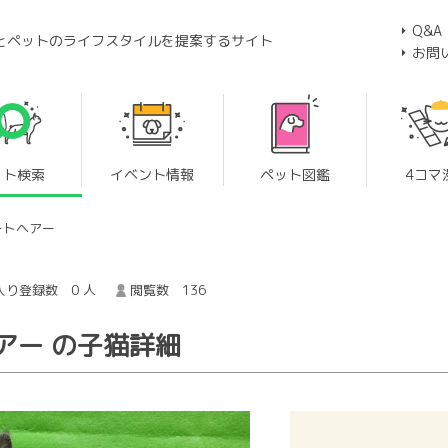
Q&A
とペットのライフスタイルを提案するサイト
お問
ット検索
イベント情報
ペット図鑑
4コマ
ートヘアー
入り登録数 0 人
閲覧数 136
アー の子猫詳細