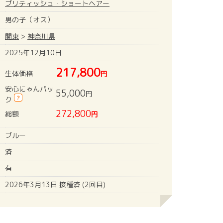
ブリティッシュ・ショートヘアー
男の子（オス）
関東
>
神奈川県
2025年12月10日
217,800
生体価格
円
安心にゃんパッ
55,000
円
?
ク
272,800
総額
円
ブルー
済
有
2026年3月13日 接種済 (2回目)