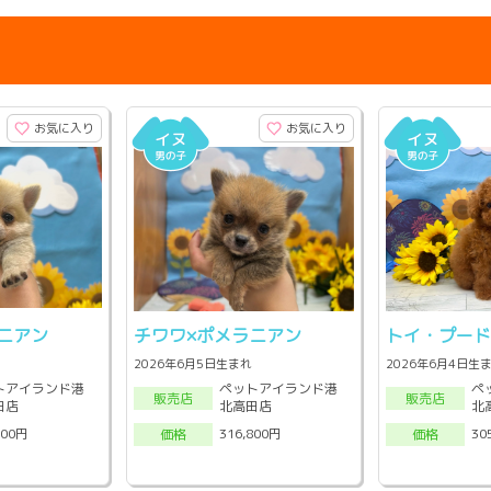
お気に入り
お気に入り
ニアン
チワワ×ポメラニアン
トイ・プー
2026年6月5日生まれ
2026年6月4日生
トアイランド港
ペットアイランド港
ペ
販売店
販売店
田店
北高田店
北
800円
316,800円
30
価格
価格