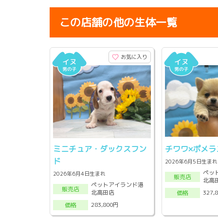
この店舗の他の生体一覧
お気に入り
ミニチュア・ダックスフン
チワワ×ポメラ
ド
2026年6月5日生まれ
ペッ
2026年6月4日生まれ
販売店
北高
ペットアイランド港
販売店
北高田店
327,
価格
283,800円
価格