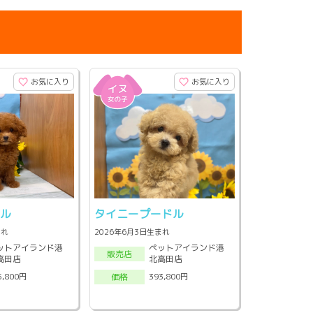
お気に入り
お気に入り
ドル
タイニープードル
まれ
2026年6月3日生まれ
ットアイランド港
ペットアイランド港
販売店
高田店
北高田店
5,800円
393,800円
価格