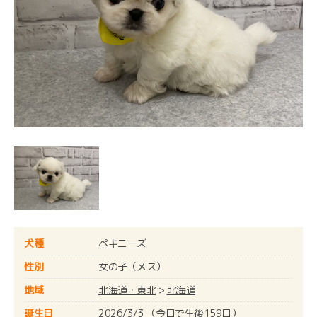
犬種
ペキニーズ
性別
女の子（メス）
地域
北海道・東北
>
北海道
誕生日
2026/3/3 （今日で生後159日）