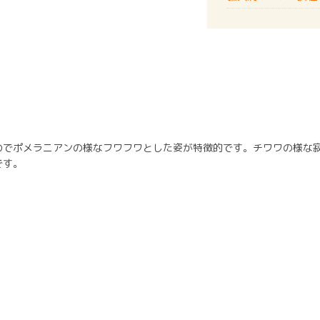
のでポメラニアンの様なフワフワとした姿が特徴的です。チワワの様な
です。