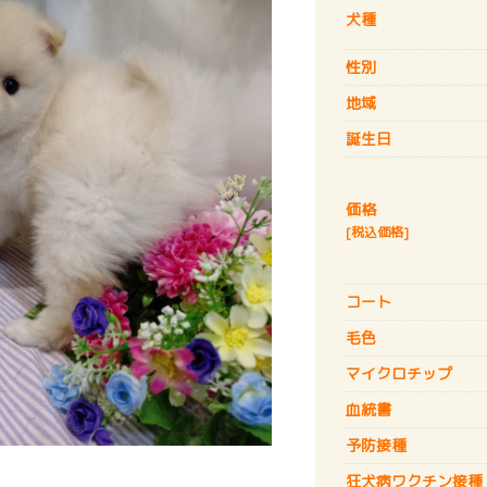
犬種
性別
地域
誕生日
価格
[税込価格]
コート
毛色
マイクロチップ
血統書
予防接種
狂犬病
ワクチン接種