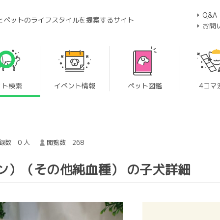
Q&A
とペットのライフスタイルを提案するサイト
お問
ット検索
イベント情報
ペット図鑑
4コマ
録数 0 人
閲覧数 268
ン）（その他純血種） の子犬詳細