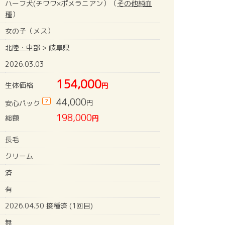
ハーフ犬(チワワ×ポメラニアン）（
その他純血
種
）
女の子（メス）
北陸・中部
>
岐阜県
2026.03.03
154,000
生体価格
円
44,000
?
円
安心パック
198,000
総額
円
長毛
クリーム
済
有
2026.04.30 接種済 (1回目)
無