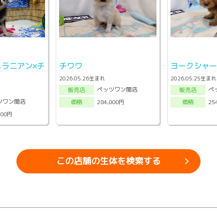
ラニアン×チ
チワワ
ヨークシャ
2026.05.26生まれ
2026.05.25生まれ
ペッツワン関店
ペ
販売店
販売店
ツワン関店
284,000円
25
価格
価格
000円
この店舗の生体を検索する