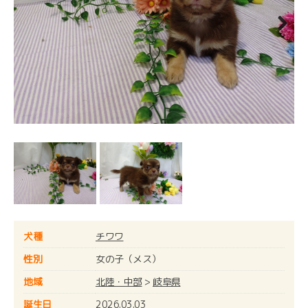
Next
犬種
チワワ
性別
女の子（メス）
地域
北陸・中部
>
岐阜県
誕生日
2026.03.03