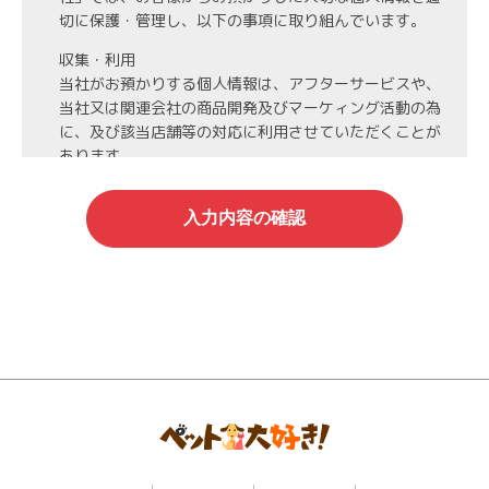
切に保護・管理し、以下の事項に取り組んでいます。
収集・利用
当社がお預かりする個人情報は、アフターサービスや、
当社又は関連会社の商品開発及びマーケィング活動の為
に、及び該当店舗等の対応に利用させていただくことが
あります。
第3者への開示・委託先の管理
当社がお預かりする個人情報は、お客様の同意・承諾を
得た場合や法令等に基づく開示・提供が必要な場合、人
の生命、身体または財産保護のために必要な場合、業務
の委託を行う場合（DMの発送など）を除き、第三者に
開示・提供いたしません。
また、業務の委託を行う場合には、業務委託先と機密保
持契約を締結し、厳重な管理を義務付けます。
情報管理
当社がお預かりする氏名、住所、電話番号等の個人情報
は当社が責任を持って管理し、個人情報への不正アクセ
スや情報の紛失、破壊、漏洩等などの危険防止に努めま