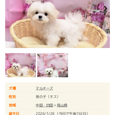
Next
犬種
マルチーズ
性別
男の子（オス）
地域
中国・四国
>
岡山県
誕生日
2026/1/28 （今日で生後192日）