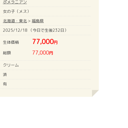
ポメラニアン
女の子（メス）
北海道・東北
>
福島県
2025/12/18 （今日で生後232日）
77,000
生体価格
円
77,000
総額
円
クリーム
済
有