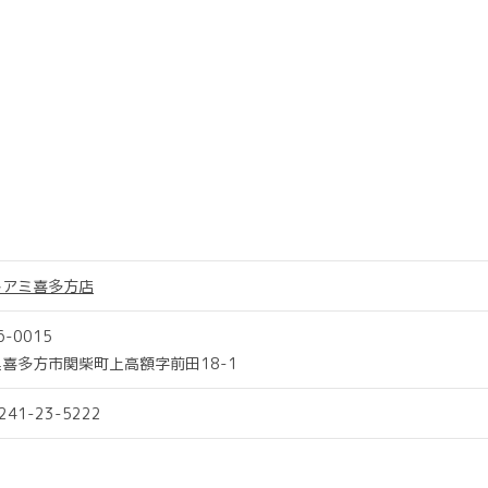
トアミ喜多方店
6-0015
喜多方市関柴町上高額字前田18-1
0241-23-5222