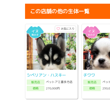
この店舗の他の生体一覧
お気に入り
シベリアン・ハスキー
チワワ
ペットアミ喜多方店
ペッ
販売店
販売店
270,000円
230,
価格
価格