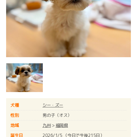
犬種
シー・ズー
性別
男の子（オス）
地域
九州
>
福岡県
誕生日
2026/1/5 （今日で生後215日）