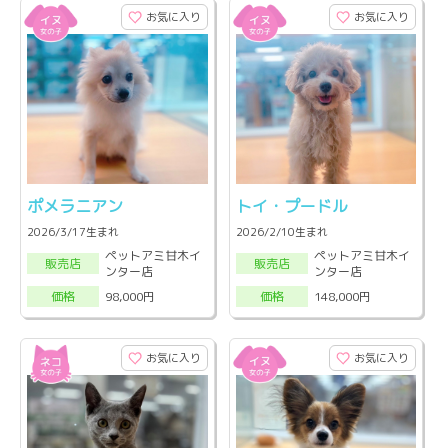
お気に入り
お気に入り
ポメラニアン
トイ・プードル
2026/3/17生まれ
2026/2/10生まれ
ペットアミ甘木イ
ペットアミ甘木イ
販売店
販売店
ンター店
ンター店
98,000円
148,000円
価格
価格
お気に入り
お気に入り