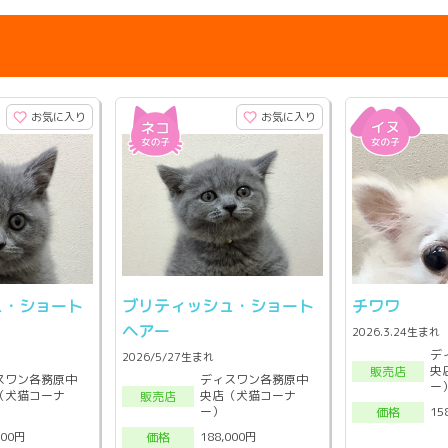
お気に入り
お気に入り
ュ・ショート
ブリティッシュ・ショート
チワワ
ヘアー
2026.3.24生まれ
デ
2026/5/27生まれ
央
販売店
スワン各務原中
ディスワン各務原中
ー
（犬猫コーナ
央店（犬猫コーナ
販売店
ー）
15
価格
000円
188,000円
価格