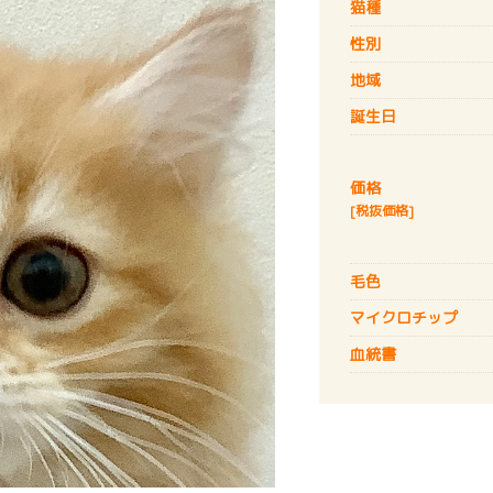
猫種
性別
地域
誕生日
価格
[税抜価格]
毛色
マイクロチップ
血統書