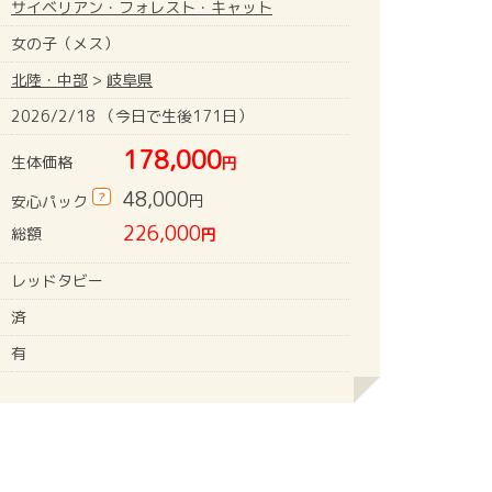
サイベリアン・フォレスト・キャット
女の子（メス）
北陸・中部
>
岐阜県
2026/2/18 （今日で生後171日）
178,000
生体価格
円
48,000
?
円
安心パック
226,000
総額
円
レッドタビー
済
有