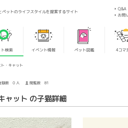
Q&A
とペットのライフスタイルを提案するサイト
お問
ット検索
イベント情報
ペット図鑑
4コマ
スト・キャット
録数 0 人
閲覧数 81
キャット の子猫詳細