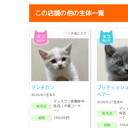
この店舗の他の生体一覧
お気に入り
マンチカン
ブリティッシ
ヘアー
2026/6/1生まれ
ディスワン各務原中
2026/5/27生まれ
央店（犬猫コーナ
販売店
ディ
ー）
央店
販売店
ー）
138,000円
価格
158,
価格