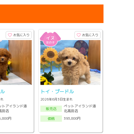
お気に入り
お気に入り
ドル
トイ・プードル
まれ
2026年6月3日生まれ
ットアイランド港
ペットアイランド港
販売店
高田店
北高田店
5,800円
393,800円
価格