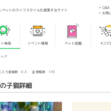
Q&A
とペットのライフスタイルを提案するサイト
お問
ット検索
イベント情報
ペット図鑑
4コマ
トヘア
に入り登録数 0 人
閲覧数 170
 の子猫詳細