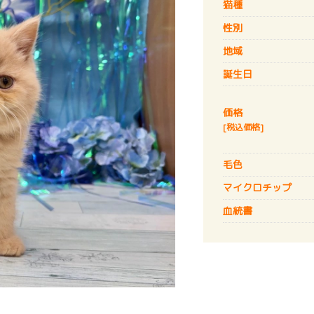
猫種
性別
地域
誕生日
価格
[税込価格]
毛色
マイクロチップ
血統書