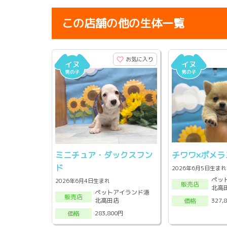
この店舗の他の生体一覧
お気に入り
ミニチュア・ダックスフン
チワワ×ポメラ
ド
2026年6月5日生まれ
ペッ
2026年6月4日生まれ
販売店
北高
ペットアイランド港
販売店
北高田店
327,
価格
283,800円
価格