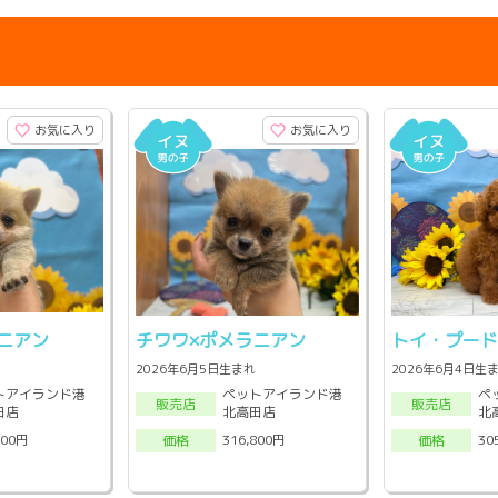
お気に入り
お気に入り
ニアン
チワワ×ポメラニアン
トイ・プー
2026年6月5日生まれ
2026年6月4日生
トアイランド港
ペットアイランド港
ペ
販売店
販売店
田店
北高田店
北
800円
316,800円
30
価格
価格