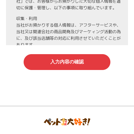
社」では、お客様からお預かりした大切な個人情報を適
切に保護・管理し、以下の事項に取り組んでいます。
収集・利用
当社がお預かりする個人情報は、アフターサービスや、
当社又は関連会社の商品開発及びマーケィング活動の為
に、及び該当店舗等の対応に利用させていただくことが
あります。
第3者への開示・委託先の管理
当社がお預かりする個人情報は、お客様の同意・承諾を
得た場合や法令等に基づく開示・提供が必要な場合、人
の生命、身体または財産保護のために必要な場合、業務
の委託を行う場合（DMの発送など）を除き、第三者に
開示・提供いたしません。
また、業務の委託を行う場合には、業務委託先と機密保
持契約を締結し、厳重な管理を義務付けます。
情報管理
当社がお預かりする氏名、住所、電話番号等の個人情報
は当社が責任を持って管理し、個人情報への不正アクセ
スや情報の紛失、破壊、漏洩等などの危険防止に努めま