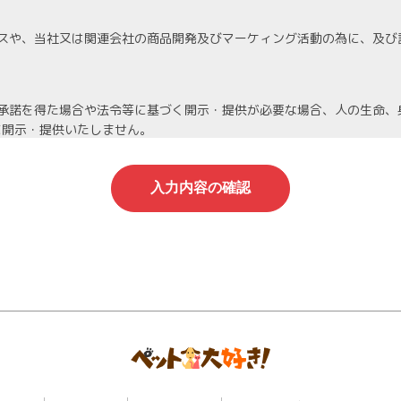
スや、当社又は関連会社の商品開発及びマーケィング活動の為に、及び
承諾を得た場合や法令等に基づく開示・提供が必要な場合、人の生命、
に開示・提供いたしません。
機密保持契約を締結し、厳重な管理を義務付けます。
人情報は当社が責任を持って管理し、個人情報への不正アクセスや情報
停止等を希望される場合は、速やかに対応いたします。
わる管理責任者を置き、適切に管理を行い、その保護に努めます。個人