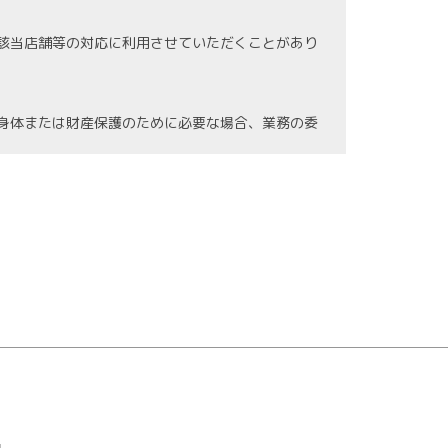
該当店舗等の対応に利用させていただくことがあり
身体または財産保護のために必要な場合、業務の委
の紛失、破壊、漏洩等などの危険防止に努めます。
情報に関する法令を遵守し、継続した見直しを図り