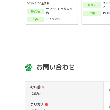
サン
2026/3/20生まれ
販売店
店
サンペット弘前安原
販売店
店
198,
価格
253,000円
価格
お問い合わせ
お名前
※
（全角）
フリガナ
※