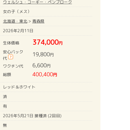
ウェルシュ・コーギー・ペンブローク
女の子（メス）
北海道・東北
>
青森県
2026年2月11日
374,000
生体価格
円
安心パック
19,800
円
?
代
6,600
円
ワクチン代
400,400
総額
円
レッド＆ホワイト
済
有
2026年5月21日 接種済 (2回目)
無