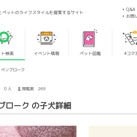
Q&A
とペットのライフスタイルを提案するサイト
お問
ット検索
イベント情報
ペット図鑑
4コマ
・ペンブローク
 0 人
閲覧数 269
ブローク の子犬詳細