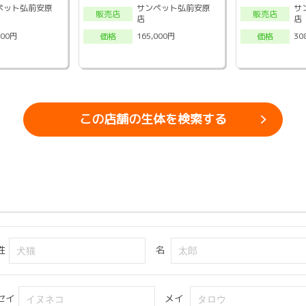
ペット弘前安原
サンペット弘前安原
サ
販売店
販売店
店
店
000円
165,000円
30
価格
価格
この店舗の生体を検索する
姓
名
セイ
メイ