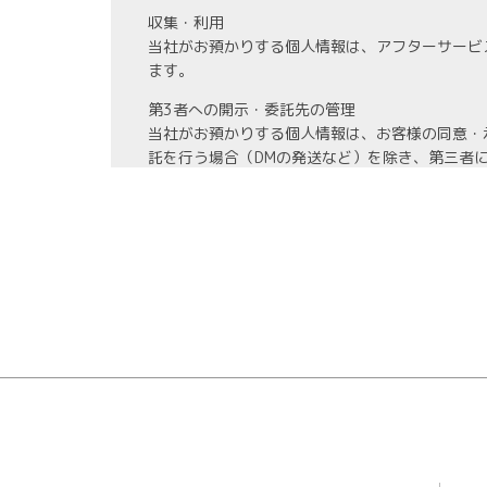
収集・利用
当社がお預かりする個人情報は、アフターサービ
ます。
第3者への開示・委託先の管理
当社がお預かりする個人情報は、お客様の同意・
託を行う場合（DMの発送など）を除き、第三者
また、業務の委託を行う場合には、業務委託先と
情報管理
当社がお預かりする氏名、住所、電話番号等の個
また、お預かりする個人情報の開示、訂正、利用
教育・改善
社員に対する教育を実施するほか、個人情報に関
ます。