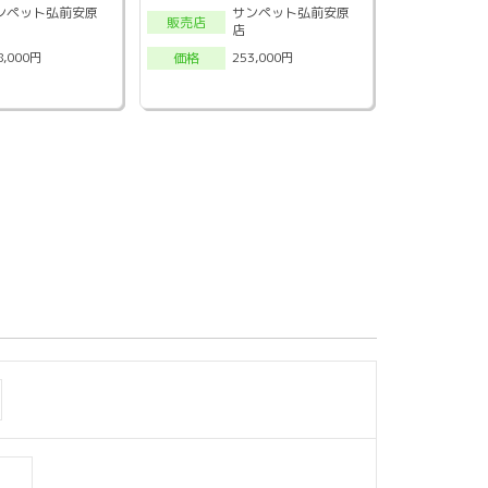
ンペット弘前安原
サンペット弘前安原
販売店
店
8,000円
253,000円
価格