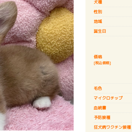
犬種
性別
地域
誕生日
価格
[税込価格]
毛色
マイクロチップ
血統書
予防接種
狂犬病
ワクチン接種