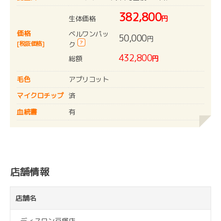
382,800
生体価格
円
価格
ベルワンパッ
50,000
円
?
[税抜価格]
ク
432,800
総額
円
毛色
アプリコット
マイクロチップ
済
血統書
有
店舗情報
店舗名
ディスワン戸塚店