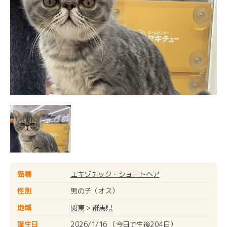
猫種
エキゾチック・ショートヘア
性別
男の子（オス）
地域
関東
>
群馬県
誕生日
2026/1/16 （今日で生後204日）