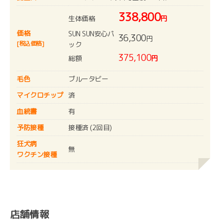
338,800
生体価格
円
価格
SUN SUN安心パ
36,300
円
[税込価格]
ック
375,100
総額
円
毛色
ブルータビー
マイクロチップ
済
血統書
有
予防接種
接種済 (2回目)
狂犬病
無
ワクチン接種
店舗情報