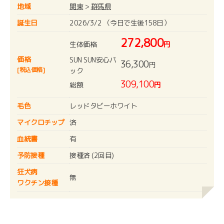
地域
関東
>
群馬県
誕生日
2026/3/2 （今日で生後158日）
272,800
生体価格
円
価格
SUN SUN安心パ
36,300
円
[税込価格]
ック
309,100
総額
円
毛色
レッドタビーホワイト
マイクロチップ
済
血統書
有
予防接種
接種済 (2回目)
狂犬病
無
ワクチン接種