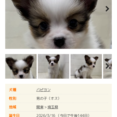
Next
Next
犬種
パピヨン
性別
男の子（オス）
地域
関東
>
埼玉県
誕生日
2026/3/16 （今日で生後144日）