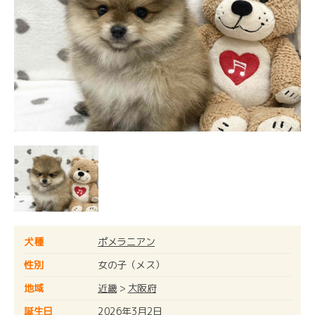
犬種
ポメラニアン
性別
女の子（メス）
地域
近畿
>
大阪府
誕生日
2026年3月2日