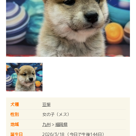
犬種
豆柴
性別
女の子（メス）
地域
九州
>
福岡県
誕生日
2026/3/18 （今日で生後144日）