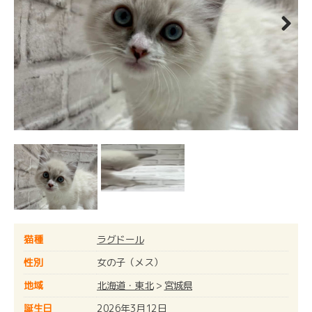
Next
猫種
ラグドール
性別
女の子（メス）
地域
北海道・東北
>
宮城県
誕生日
2026年3月12日