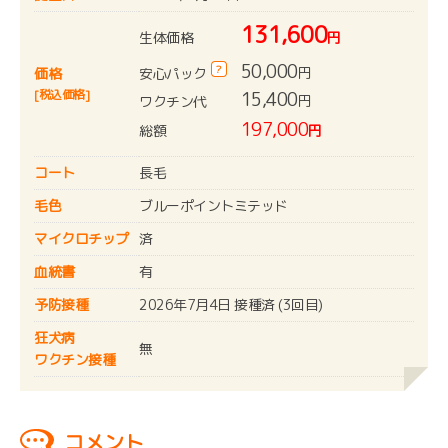
131,600
生体価格
円
50,000
?
円
安心パック
価格
[税込価格]
15,400
円
ワクチン代
197,000
総額
円
コート
長毛
毛色
ブルーポイントミテッド
マイクロチップ
済
血統書
有
予防接種
2026年7月4日 接種済 (3回目)
狂犬病
無
ワクチン接種
コメント